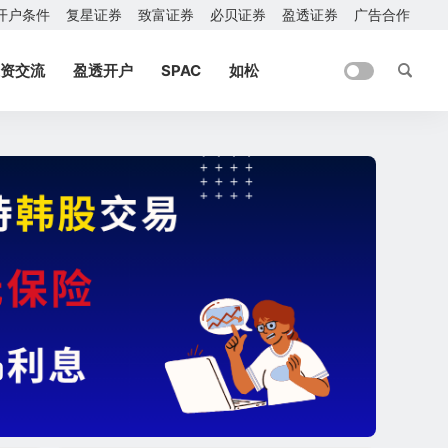
开户条件
复星证券
致富证券
必贝证券
盈透证券
广告合作
资交流
盈透开户
SPAC
如松