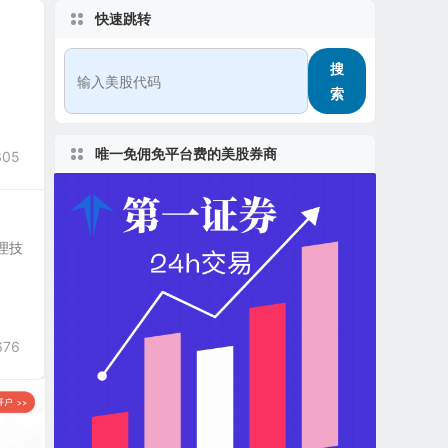
快速跳转
搜
索
唯一免佣免平台费的美股券商
305
管理技
676