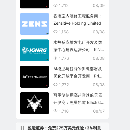
echnology Group
1,712
08/09
香港室内装修工程服务商：
Zensitive Holding Limited
1,168
08/08
水热反应堆发电厂开发及数
据中心建设运营公司：KiNR
G, Inc.
1,776
08/08
AI模型与智能体训练部署及
优化开放平台开发商：Prim
e Intellect, Inc.
1,272
08/08
可重复使用高超音速航天器
开发商：黑星轨道 Blacksta
r Orbital Corporation
1,718
08/07
盈透证券：免费275万美元保险+3%利息