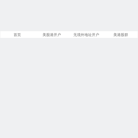
首页
美股港开户
无境外地址开户
美港股群
站点导航
盈透证券开户
美股开户门槛
港股开户指引
必贝免佣开户
复星证券开户
腾达证券开户