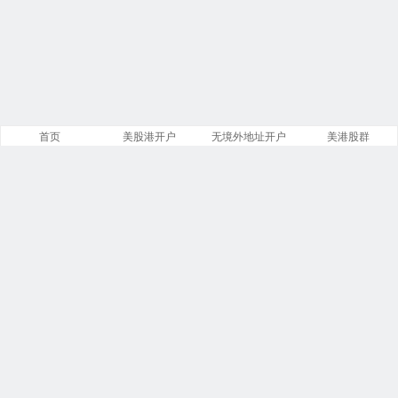
首页
美股港开户
无境外地址开户
美港股群
站点导航