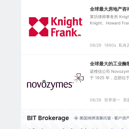
全球最大房地产咨询公
莱坊律师事务所 Knig
Knight、Howard Fran
08/29
1890s
私有
全球最大的工业酶制剂
诺维信公司 Novozymes
于 1925 年，总部位于丹
08/29
世界第一
美