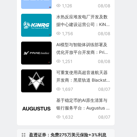
1,126
08/08
水热反应堆发电厂开发及数
据中心建设运营公司：KiNR
G, Inc.
1,756
08/08
AI模型与智能体训练部署及
优化开放平台开发商：Prim
e Intellect, Inc.
1,251
08/08
可重复使用高超音速航天器
开发商：黑星轨道 Blacksta
r Orbital Corporation
1,697
08/07
基于稳定币的AI原生清算与
银行服务平台：Augustus In
ternational Inc.
1,632
08/07
盈透证券：免费275万美元保险+3%利息