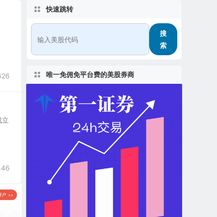
快速跳转
搜
索
唯一免佣免平台费的美股券商
626
)成立
446