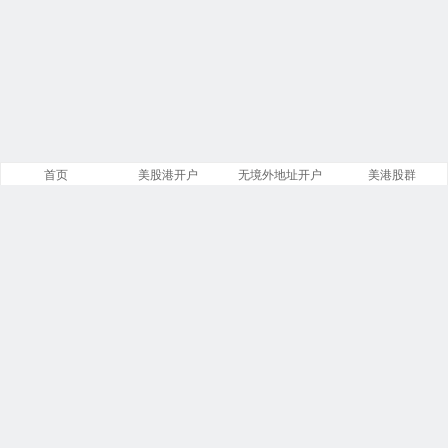
首页
美股港开户
无境外地址开户
美港股群
站点导航