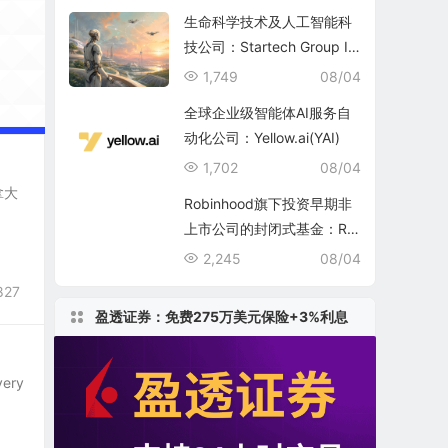
生命科学技术及人工智能科
技公司：Startech Group In
c.
1,749
08/04
全球企业级智能体AI服务自
动化公司：Yellow.ai(YAI)
1,702
08/04
拿大
Robinhood旗下投资早期非
上市公司的封闭式基金：Ro
binhood Ventures Fund II
2,245
08/04
(RVII)
827
盈透证券：免费275万美元保险+3%利息
very