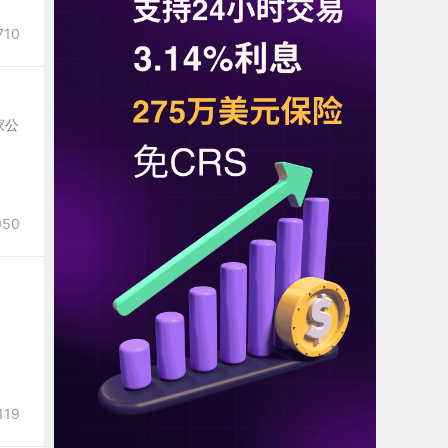
710
家公
050
119