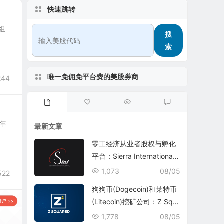
快速跳转
因组
搜
索
唯一免佣免平台费的美股券商
244
8年
最新文章
零工经济从业者股权与孵化
平台：Sierra International
Network Inc.(SINI)
1,073
08/05
522
狗狗币(Dogecoin)和莱特币
(Litecoin)挖矿公司：Z Squ
ared Inc.(ZSQR)
1,778
08/05