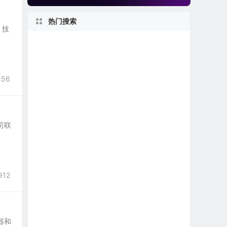
热门搜索
I 技
私有及独角兽公司
美股中概股（中国ADR）
美股银行股
新泽西州上市公司
456
美股医疗设备公司
美股保险公司
美股软件公司
1990s
世界第一
美股龙头股
美股退市公司
公司联
加利福尼亚州上市公司
美国小型区域银行
2020s
美股生物制药公司
912
纽约州上市公司
美股石油天然气公司
美股金融科技公司
美股人工智能概念股
美股REIT公司
务器和
2000s
佛罗里达州上市公司