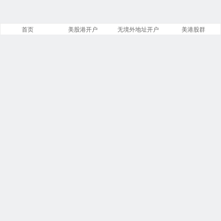
首页
美股港开户
无境外地址开户
美港股群
网站概况
文章
分类
13885
258
标签
留言
23913
5553
链接
浏览
13
249826251