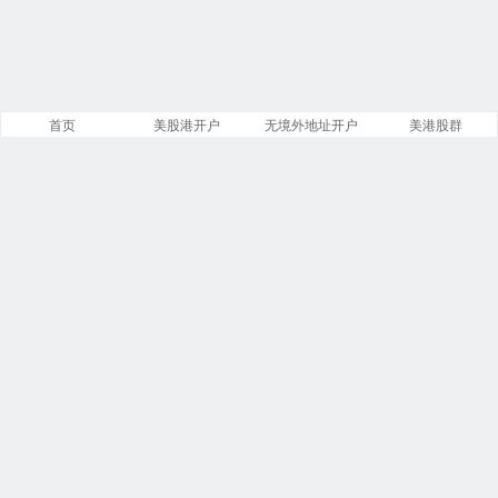
首页
美股港开户
无境外地址开户
美港股群
站点导航
盈透证券开户
第一证券开户
美股开户门槛
复星证券开户
致富证券开户
腾达证券开户