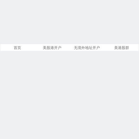
首页
美股港开户
无境外地址开户
美港股群
站点导航