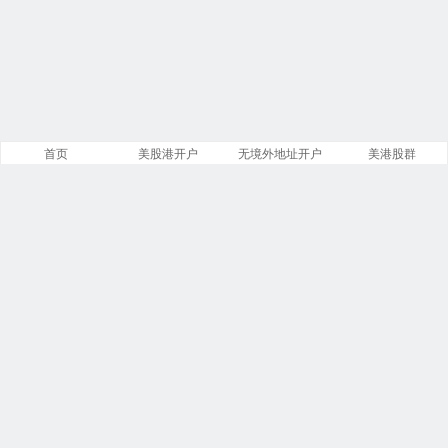
首页
美股港开户
无境外地址开户
美港股群
站点导航