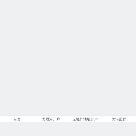
首页
美股港开户
无境外地址开户
美港股群