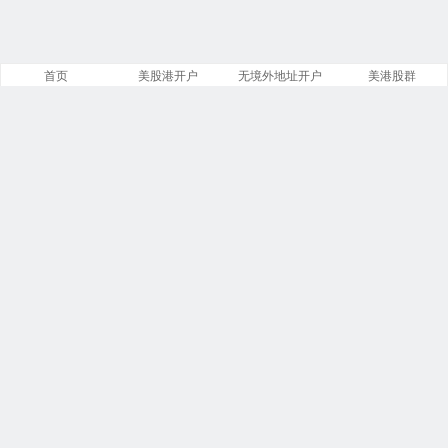
首页
美股港开户
无境外地址开户
美港股群
网站概况
文章
分类
13886
258
标签
留言
23913
5553
链接
浏览
13
249918487