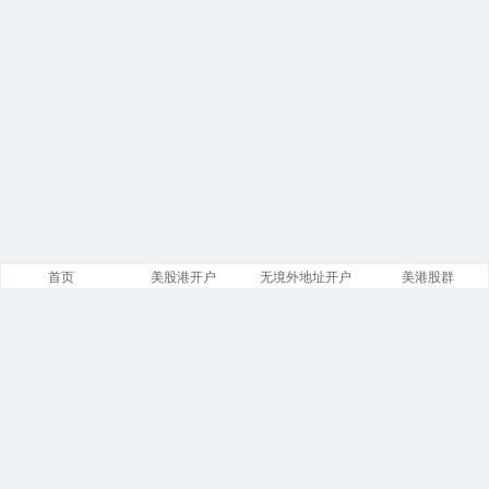
首页
美股港开户
无境外地址开户
美港股群