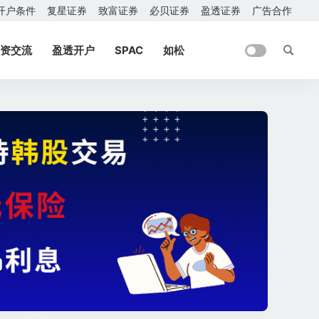
开户条件
复星证券
致富证券
必贝证券
盈透证券
广告合作
资交流
盈透开户
SPAC
如松