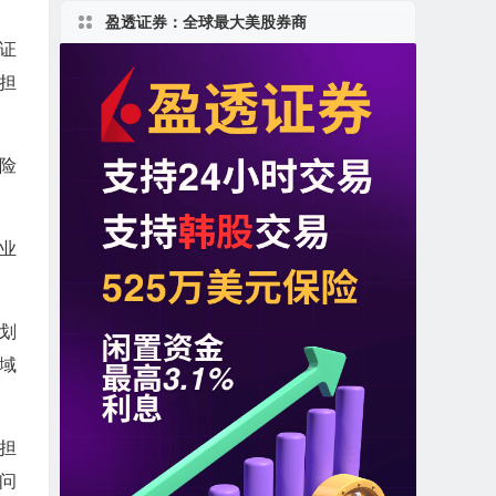
盈透证券：全球最大美股券商
证
担
保险
企业
计划
域
的担
访问