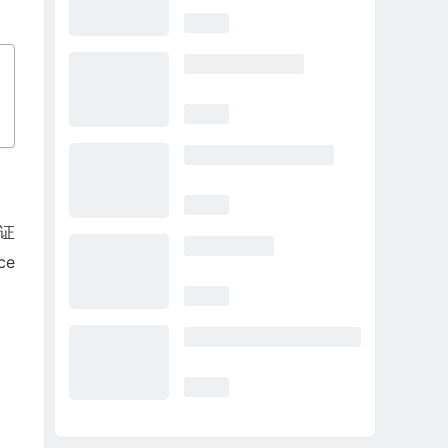
多证
ce