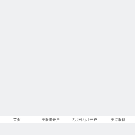
首页
美股港开户
无境外地址开户
美港股群