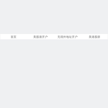
首页
美股港开户
无境外地址开户
美港股群
网站概况