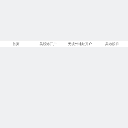
首页
美股港开户
无境外地址开户
美港股群
站点导航