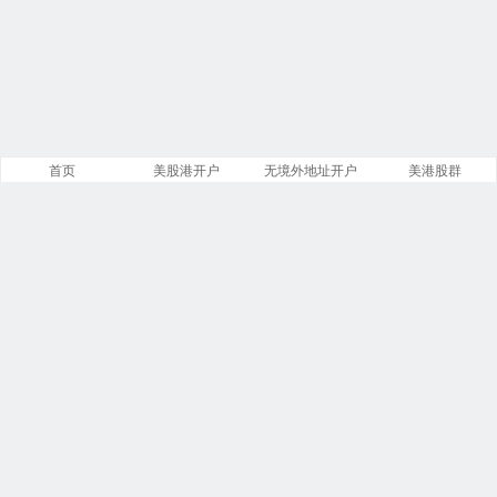
首页
美股港开户
无境外地址开户
美港股群
站点导航