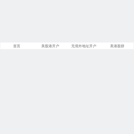
首页
美股港开户
无境外地址开户
美港股群
站点导航