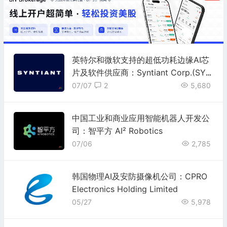
英特尔和微软支持的超低功耗边缘AI芯
片及软件供应商：Syntiant Corp.(SYT
N)
07/07
2
5,680
中国工业和商业应用智能机器人开发公
司：智平方 AI² Robotics
07/06
2,785
韩国物理AI及安防摄像机公司：CPRO
Electronics Holding Limited
05/27
5,978