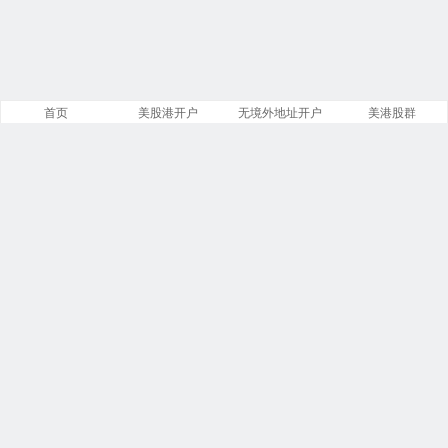
首页
美股港开户
无境外地址开户
美港股群
站点导航
盈透证券开户
第一证券开户
美股开户门槛
复星证券开户
致富证券开户
腾达证券开户