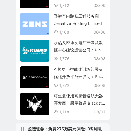
echnology Group
1,712
08/09
香港室内装修工程服务商：
Zensitive Holding Limited
1,168
08/08
水热反应堆发电厂开发及数
据中心建设运营公司：KiNR
G, Inc.
1,776
08/08
AI模型与智能体训练部署及
优化开放平台开发商：Prim
e Intellect, Inc.
1,272
08/08
可重复使用高超音速航天器
开发商：黑星轨道 Blacksta
r Orbital Corporation
1,718
08/07
盈透证券：免费275万美元保险+3%利息