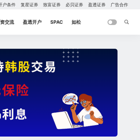
开户条件
复星证券
致富证券
必贝证券
盈透证券
广告合作
资交流
盈透开户
SPAC
如松