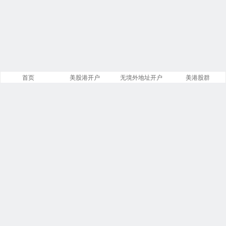
首页
美股港开户
无境外地址开户
美港股群
站点导航