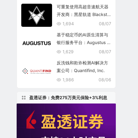
可重复使用高超音速航天器
开发商：黑星轨道 Blacksta
r Orbital Corporation
1,694
08/07
基于稳定币的AI原生清算与
银行服务平台：Augustus In
ternational Inc.
1,629
08/07
反洗钱和欺诈检测AI解决方
案公司：Quantifind, Inc.
1,986
08/06
盈透证券：免费275万美元保险+3%利息