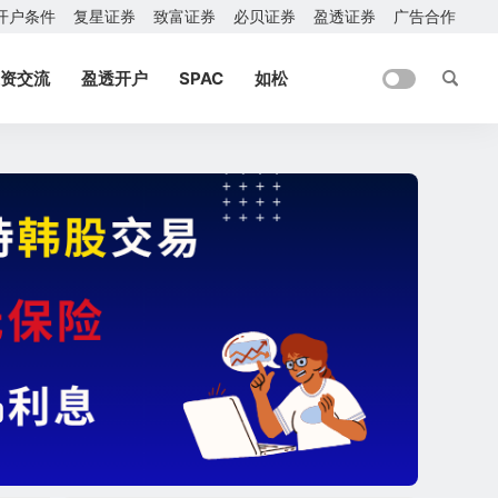
开户条件
复星证券
致富证券
必贝证券
盈透证券
广告合作
资交流
盈透开户
SPAC
如松