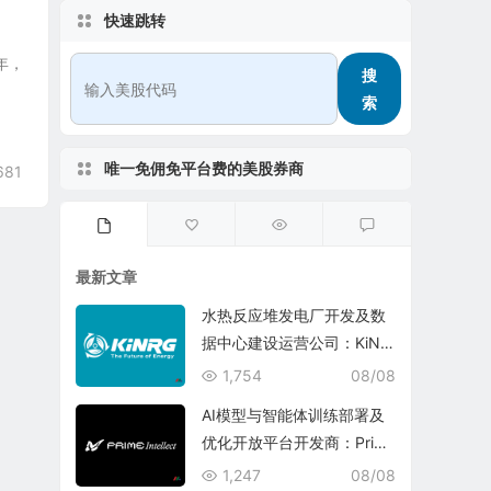
快速跳转
2年，
搜
索
唯一免佣免平台费的美股券商
681
最新文章
水热反应堆发电厂开发及数
据中心建设运营公司：KiNR
G, Inc.
1,754
08/08
AI模型与智能体训练部署及
优化开放平台开发商：Prim
e Intellect, Inc.
1,247
08/08