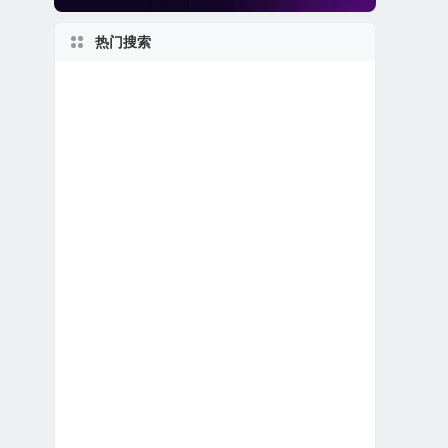
热门搜索
2000s
世界第一
纽约州上市公司
1960s
英国在美上市公司
新股IPO上市
美股生物制药公司
美股人工智能概念股
新泽西州上市公司
2010s
1990s
1950s
美股石油天然气公司
佛罗里达州上市公司
1970s
马萨诸塞州上市公司
美国最大
美股金融科技公司
上市首日跌破发行价
1980s
得克萨斯州上市公司
美股生物科技公司
美股区块链概念股
私有及独角兽公司
美股REIT公司
美股龙头股
日本在美上市公司
伊利诺伊州上市公司