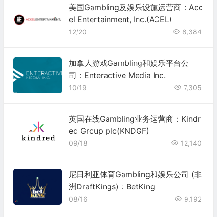
美国Gambling及娱乐设施运营商：Acc
el Entertainment, Inc.(ACEL)
12/20
8,384
加拿大游戏Gambling和娱乐平台公
司：Enteractive Media Inc.
10/19
7,305
英国在线Gambling业务运营商：Kindr
ed Group plc(KNDGF)
09/18
12,140
尼日利亚体育Gambling和娱乐公司 (非
洲DraftKings)：BetKing
08/16
9,192