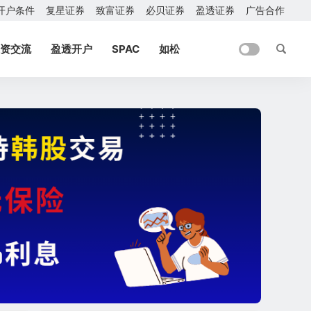
开户条件
复星证券
致富证券
必贝证券
盈透证券
广告合作
资交流
盈透开户
SPAC
如松