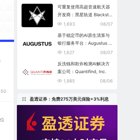
可重复使用高超音速航天器
开发商：黑星轨道 Blacksta
r Orbital Corporation
1,693
08/07
基于稳定币的AI原生清算与
银行服务平台：Augustus In
ternational Inc.
1,627
08/07
q
反洗钱和欺诈检测AI解决方
案公司：Quantifind, Inc.
1,985
08/06
850
盈透证券：免费275万美元保险+3%利息
部位