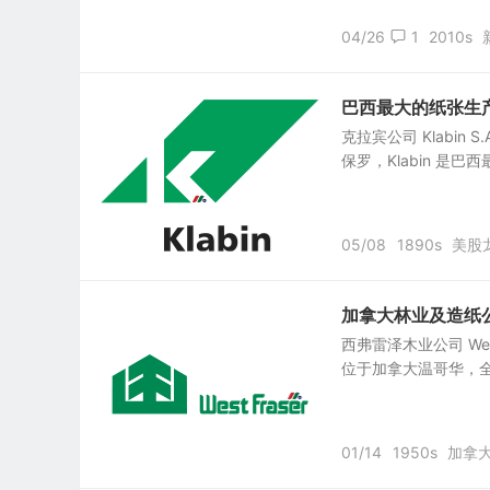
04/26
1
2010s
巴西最大的纸张生产出口
克拉宾公司 Klabin S
保罗，Klabin 是巴
05/08
1890s
美股
加拿大林业及造纸公司：西
西弗雷泽木业公司 West F
位于加拿大温哥华，全职雇员
01/14
1950s
加拿