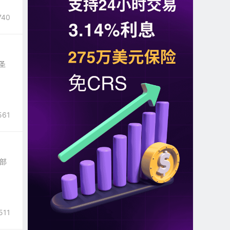
740
西圣
561
总部
511