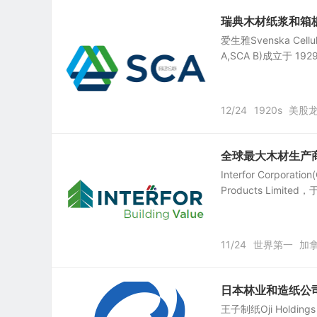
瑞典木材纸浆和箱板纸林
爱生雅Svenska Cellul
A,SCA B)成立于 192
12/24
1920s
美股
全球最大木材生产商之一：I
Interfor Corporat
Products Limited
11/24
世界第一
加
日本林业和造纸公司：王子
王子制纸Oji Holding