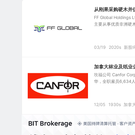
从刚果采购硬木并供应给
FF Global Hold
主要从事优质非洲硬木
03/19
2020s
新股I
加拿大林业及纸业公司：C
坎福公司 Canfor Co
华，全职雇员6,63
12/05
1930s
加拿