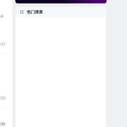
热门搜索
CA
1960s
马萨诸塞州上市公司
美股龙头股
美股电子商务公司
2010s
美股中概股（中国ADR）
147
美国最大
美股区块链概念股
英国在美上市公司
伊利诺伊州上市公司
1990s
得克萨斯州上市公司
美股银行股
2020s
1970s
1950s
美国小型区域银行
世界第一
美股退市公司
新泽西州上市公司
320
加利福尼亚州上市公司
美股人工智能概念股
美股REIT公司
上市首日跌破发行价
，前称
私有及独角兽公司