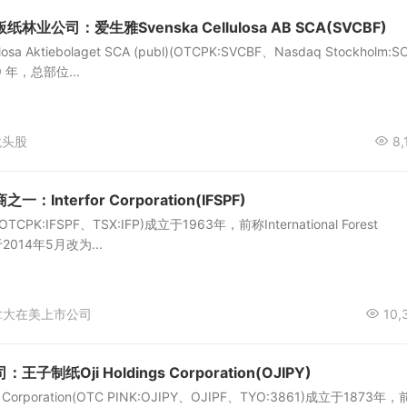
业公司：爱生雅Svenska Cellulosa AB SCA(SVCBF)
osa Aktiebolaget SCA (publ)(OTCPK:SVCBF、Nasdaq Stockholm:S
9 年，总部位...
龙头股
8,
nterfor Corporation(IFSPF)
ion(OTCPK:IFSPF、TSX:IFP)成立于1963年，前称International Forest
，于2014年5月改为...
拿大在美上市公司
10,
制纸Oji Holdings Corporation(OJIPY)
s Corporation(OTC PINK:OJIPY、OJIPF、TYO:3861)成立于1873年