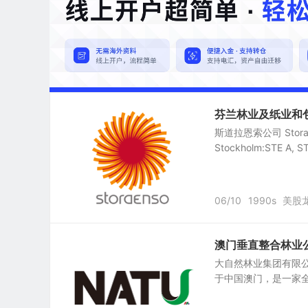
芬兰林业及纸业和包装公
斯道拉恩索公司 Stora En
Stockholm:STE A, 
06/10
1990s
美股
澳门垂直整合林业公司：大
大自然林业集团有限公司 Na
于中国澳门，是一家全球