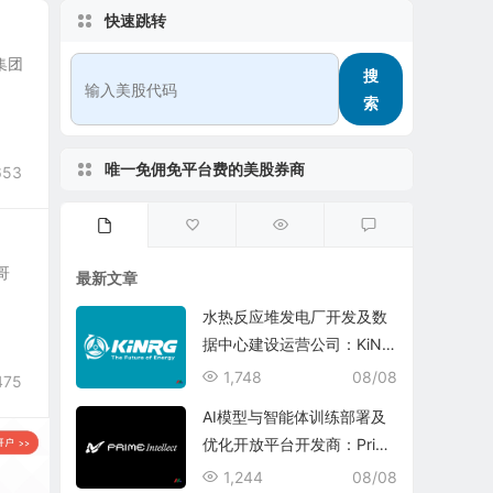
快速跳转
，集团
搜
索
唯一免佣免平台费的美股券商
653
哥
最新文章
水热反应堆发电厂开发及数
据中心建设运营公司：KiNR
G, Inc.
1,748
08/08
475
AI模型与智能体训练部署及
优化开放平台开发商：Prim
e Intellect, Inc.
1,244
08/08