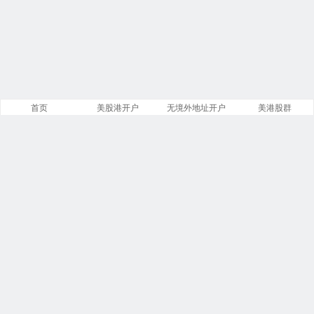
首页
美股港开户
无境外地址开户
美港股群
站点导航