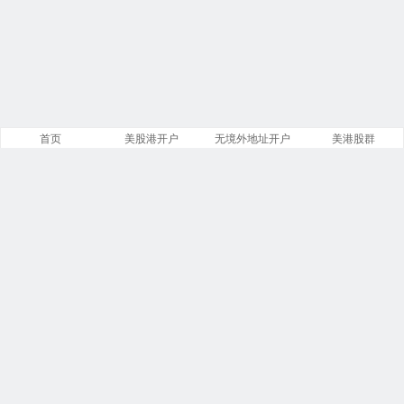
首页
美股港开户
无境外地址开户
美港股群
站点导航