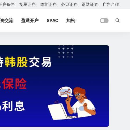
开户条件
复星证券
致富证券
必贝证券
盈透证券
广告合作
资交流
盈透开户
SPAC
如松