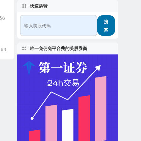
快速跳转
员6
搜
索
唯一免佣免平台费的美股券商
164