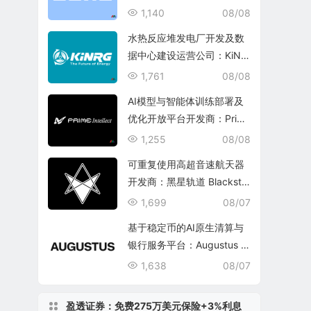
1,140
08/08
水热反应堆发电厂开发及数
据中心建设运营公司：KiNR
G, Inc.
1,761
08/08
AI模型与智能体训练部署及
优化开放平台开发商：Prim
e Intellect, Inc.
1,255
08/08
可重复使用高超音速航天器
开发商：黑星轨道 Blacksta
r Orbital Corporation
1,699
08/07
基于稳定币的AI原生清算与
银行服务平台：Augustus In
ternational Inc.
1,638
08/07
盈透证券：免费275万美元保险+3%利息