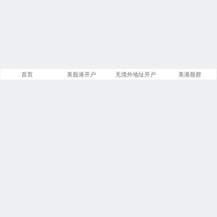
首页
美股港开户
无境外地址开户
美港股群
站点导航