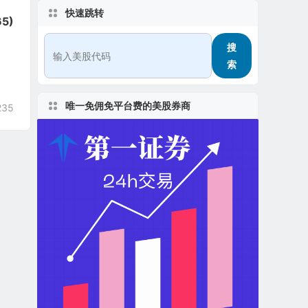
快速跳转
5)
搜
索
唯一免佣免平台费的美股券商
235