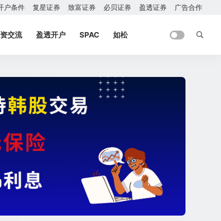
开户条件
复星证券
致富证券
必贝证券
盈透证券
广告合作
资交流
盈透开户
SPAC
如松