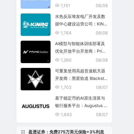
1,151
08/08
水热反应堆发电厂开发及数
据中心建设运营公司：KiNR
G, Inc.
1,764
08/08
AI模型与智能体训练部署及
优化开放平台开发商：Prim
e Intellect, Inc.
1,260
08/08
可重复使用高超音速航天器
开发商：黑星轨道 Blacksta
r Orbital Corporation
1,703
08/07
基于稳定币的AI原生清算与
银行服务平台：Augustus In
ternational Inc.
1,643
08/07
盈透证券：免费275万美元保险+3%利息