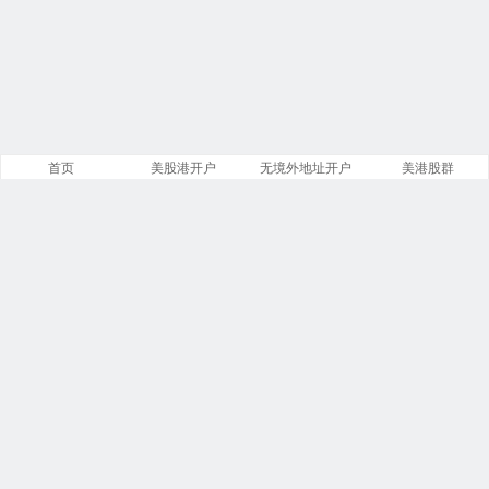
首页
美股港开户
无境外地址开户
美港股群
站点导航