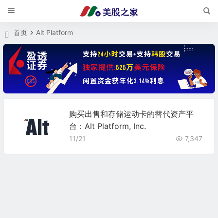
首页
Alt Platform
购买出售和存储运动卡的替代资产平
台：Alt Platform, Inc.
11/21
7,347