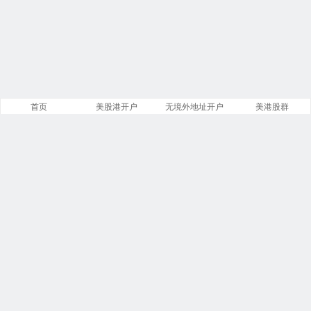
首页
美股港开户
无境外地址开户
美港股群
站点导航