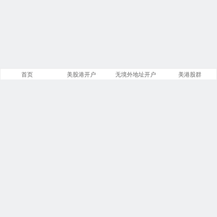
首页
美股港开户
无境外地址开户
美港股群
站点导航