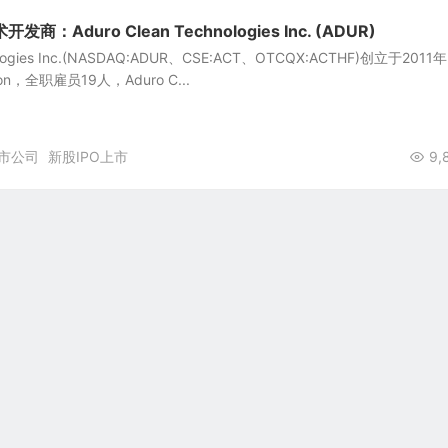
Aduro Clean Technologies Inc. (ADUR)
nologies Inc.(NASDAQ:ADUR、CSE:ACT、OTCQX:ACTHF)创立于2011
，全职雇员19人，Aduro C...
市公司
新股IPO上市
9,