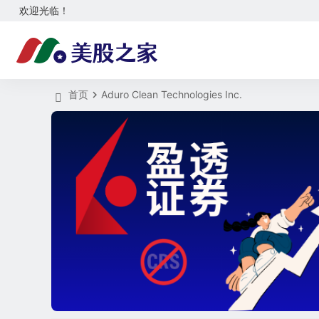
欢迎光临！
首页
Aduro Clean Technologies Inc.