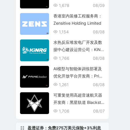
echnology Group
1,678
08/09
香港室内装修工程服务商：
Zensitive Holding Limited
1,154
08/08
水热反应堆发电厂开发及数
据中心建设运营公司：KiNR
G, Inc.
1,766
08/08
AI模型与智能体训练部署及
优化开放平台开发商：Prim
e Intellect, Inc.
1,261
08/08
可重复使用高超音速航天器
开发商：黑星轨道 Blacksta
r Orbital Corporation
1,706
08/07
盈透证券：免费275万美元保险+3%利息