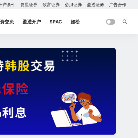
开户条件
复星证券
致富证券
必贝证券
盈透证券
广告合作
资交流
盈透开户
SPAC
如松