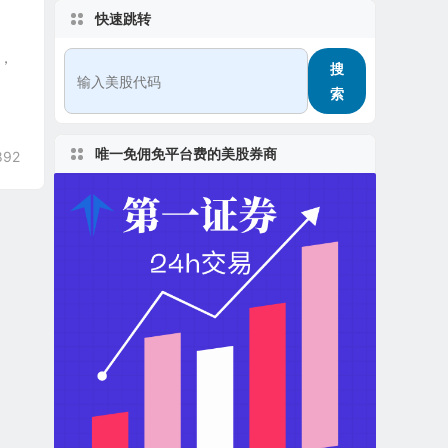
快速跳转
年，
搜
索
唯一免佣免平台费的美股券商
892