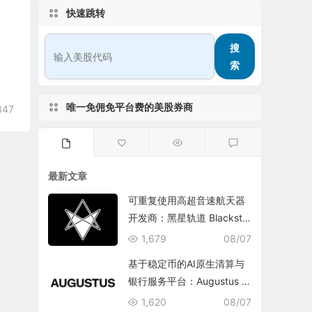
快速跳转
。
搜
索
唯一免佣免平台费的美股券商
347
最新文章
可重复使用高超音速航天器
开发商：黑星轨道 Blacksta
r Orbital Corporation
1,679
08/07
基于稳定币的AI原生清算与
银行服务平台：Augustus In
ternational Inc.
1,620
08/07