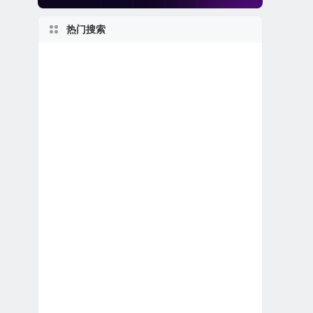
热门搜索
特殊目的收购公司合并上市
日本在美上市公司
伊利诺伊州上市公司
2020s
佛罗里达州上市公司
美股生物制药公司
世界第一
马萨诸塞州上市公司
美股电子商务公司
2010s
私有及独角兽公司
美股人工智能概念股
新泽西州上市公司
美股龙头股
美股银行股
新股IPO上市
美股石油天然气公司
美股退市公司
加利福尼亚州上市公司
1960s
2000s
英国在美上市公司
美股中概股（中国ADR）