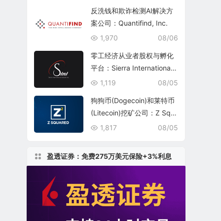
反洗钱和欺诈检测AI解决方
案公司：Quantifind, Inc.
1,970
08/06
零工经济从业者股权与孵化
平台：Sierra International
Network Inc.(SINI)
1,119
08/05
狗狗币(Dogecoin)和莱特币
(Litecoin)挖矿公司：Z Squ
ared Inc.(ZSQR)
1,817
08/05
盈透证券：免费275万美元保险+3%利息