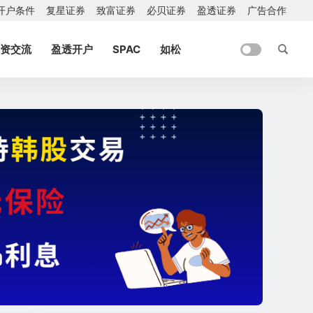
开户条件
复星证券
致富证券
必贝证券
盈透证券
广告合作
资交流
盈透开户
SPAC
如松