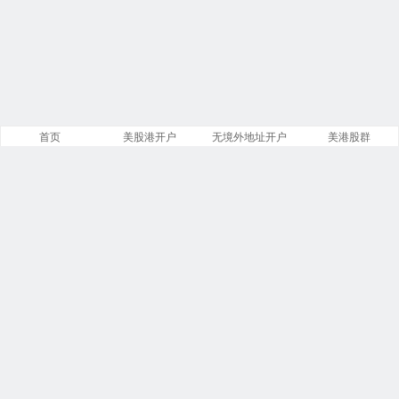
首页
美股港开户
无境外地址开户
美港股群
站点导航