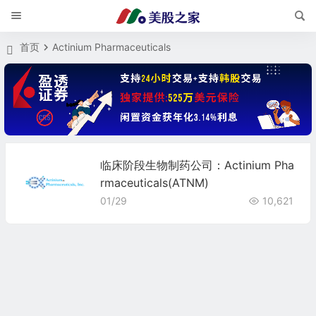
首页
Actinium Pharmaceuticals
临床阶段生物制药公司：Actinium Pha
rmaceuticals(ATNM)
01/29
10,621