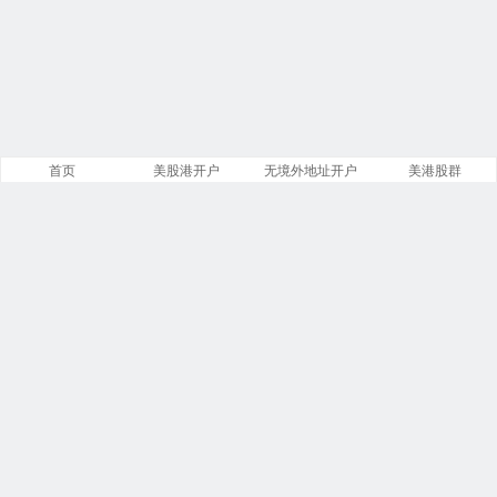
首页
美股港开户
无境外地址开户
美港股群
站点导航