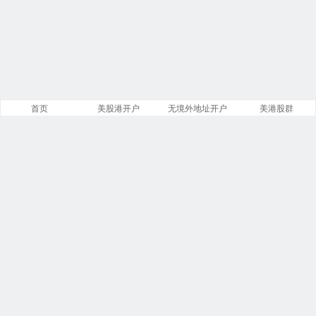
首页
美股港开户
无境外地址开户
美港股群
站点导航