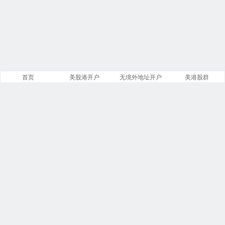
首页
美股港开户
无境外地址开户
美港股群
站点导航