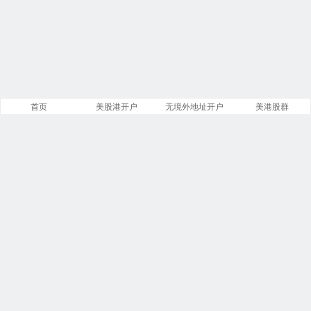
首页
美股港开户
无境外地址开户
美港股群
站点导航