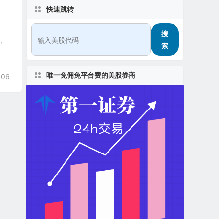
快速跳转
搜
年，
索
唯一免佣免平台费的美股券商
306