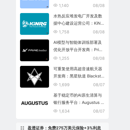
1,140
08/08
水热反应堆发电厂开发及数
据中心建设运营公司：KiNR
G, Inc.
1,758
08/08
AI模型与智能体训练部署及
优化开放平台开发商：Prim
e Intellect, Inc.
1,255
08/08
可重复使用高超音速航天器
开发商：黑星轨道 Blacksta
r Orbital Corporation
1,699
08/07
基于稳定币的AI原生清算与
银行服务平台：Augustus In
ternational Inc.
1,634
08/07
盈透证券：免费275万美元保险+3%利息