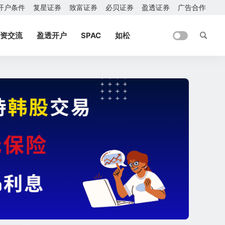
开户条件
复星证券
致富证券
必贝证券
盈透证券
广告合作
资交流
盈透开户
SPAC
如松