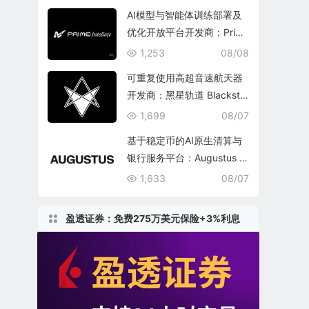
AI模型与智能体训练部署及
优化开放平台开发商：Prim
e Intellect, Inc.
1,253
08/08
可重复使用高超音速航天器
开发商：黑星轨道 Blacksta
r Orbital Corporation
1,699
08/07
基于稳定币的AI原生清算与
银行服务平台：Augustus In
ternational Inc.
1,633
08/07
盈透证券：免费275万美元保险+3%利息