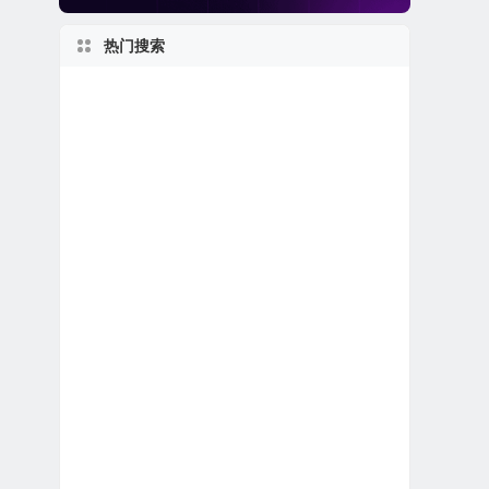
热门搜索
美股医疗设备公司
美股生物制药公司
私有及独角兽公司
1990s
美股金融科技公司
美股保险公司
美股电子商务公司
1980s
美股软件公司
加拿大在美上市公司
日本在美上市公司
伊利诺伊州上市公司
特殊目的收购公司合并上市
世界第一
美股REIT公司
2000s
佛罗里达州上市公司
美股龙头股
美股中概股（中国ADR）