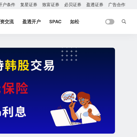
开户条件
复星证券
致富证券
必贝证券
盈透证券
广告合作
资交流
盈透开户
SPAC
如松