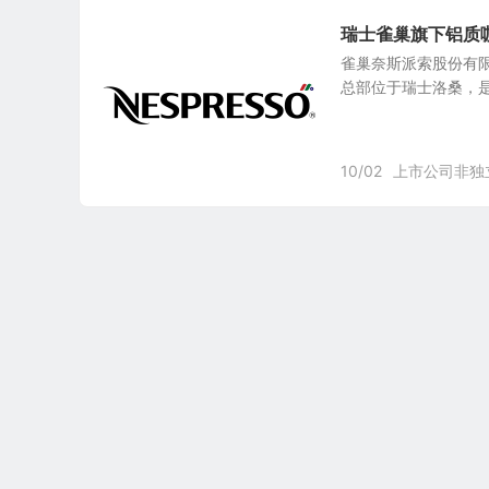
瑞士雀巢旗下铝质咖
雀巢奈斯派索股份有限公司N
总部位于瑞士洛桑，是
10/02
上市公司非独