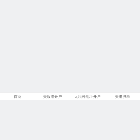
首页
美股港开户
无境外地址开户
美港股群