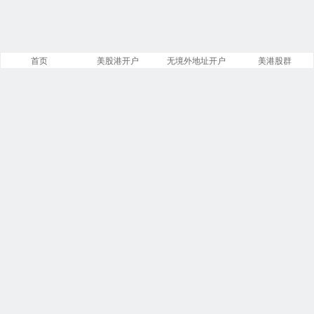
首页
美股港开户
无境外地址开户
美港股群
站点导航
盈透证券开户
美股开户门槛
港股开户指引
必贝免佣开户
复星证券开户
腾达证券开户