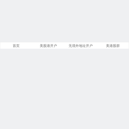
首页
美股港开户
无境外地址开户
美港股群
站点导航