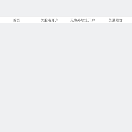
首页
美股港开户
无境外地址开户
美港股群
站点导航
盈透证券开户
美股开户门槛
港股开户指引
必贝免佣开户
复星证券开户
腾达证券开户
致富证券开户
第一证券教程
投资比特币