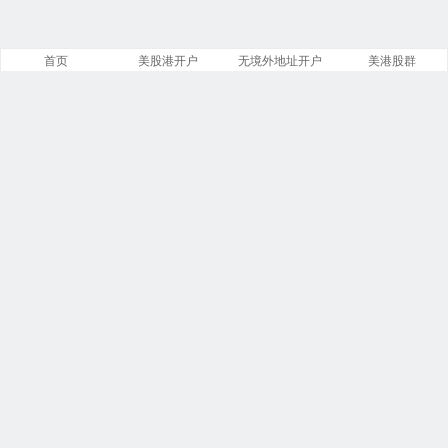
首页
美股港开户
无境外地址开户
美港股群
站点导航
盈透证券开户
美股开户门槛
港股开户指引
必贝免佣开户
复星证券开户
腾达证券开户
致富证券开户
第一证券教程
投资比特币