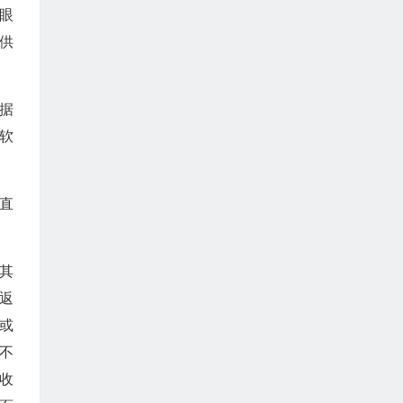
人眼
供
数据
软
垂直
比其
返
或
不
收