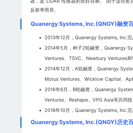
器，是 LiDAR 传感器的良好目标。 由于这些
反射率而异。
Quanergy Systems, Inc.(QNGY)融资
2013年12月，Quanergy Systems, 
2014年5月，种子2轮融资，Quanergy Syste
Ventures、TSVC、Newbury Venture
2014年12月，A轮融资，Quanergy Systems
Motus Ventures、Wicklow Capita
2016年8月，B轮融资，Quanergy Systems,
Ventures、Reshape、VPG Asia等
2018年10月，Quanergy Systems, I
Quanergy Systems, Inc.(QNGY)历史