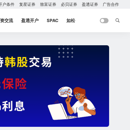
开户条件
复星证券
致富证券
必贝证券
盈透证券
广告合作
资交流
盈透开户
SPAC
如松