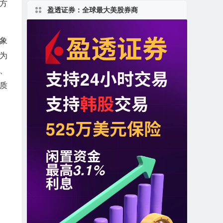
决方
盈透证券：全球最大美股券商
象
为
、
质