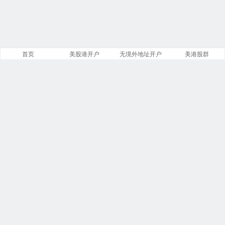
首页
美股港开户
无境外地址开户
美港股群
站点导航
盈透证券开户
美股开户门槛
港股开户指引
必贝免佣开户
复星证券开户
腾达证券开户