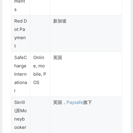
ment
s
Red D
新加坡
ot Pa
ymen
t
SafeC
Onlin
英国
harge
e, mo
Intern
bile, P
ationa
OS
l
Skrill
英国，
Paysafe
旗下
(原Mo
neyb
ooker