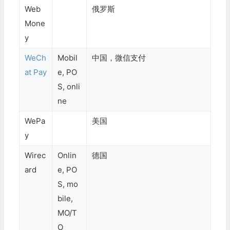
Web
俄罗斯
Mone
y
WeCh
Mobil
中国，微信支付
at Pay
e, PO
S, onli
ne
WePa
美国
y
Wirec
Onlin
德国
ard
e, PO
S, mo
bile,
MO/T
O