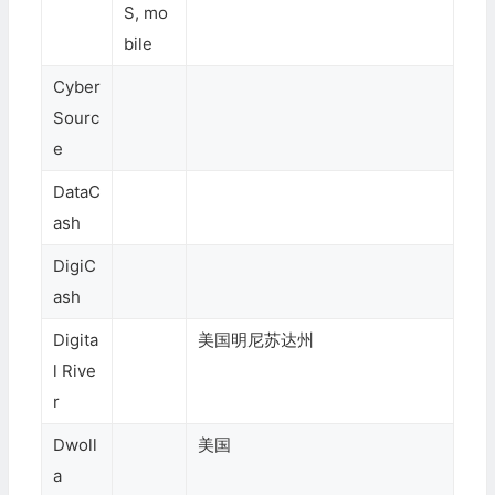
S, mo
bile
Cyber
Sourc
e
DataC
ash
DigiC
ash
Digita
美国明尼苏达州
l Rive
r
Dwoll
美国
a